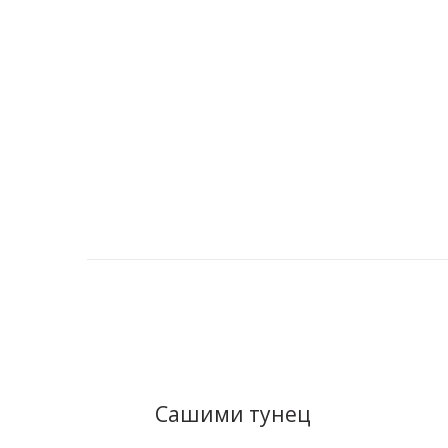
Купить в 1
клик
Сашими тунец