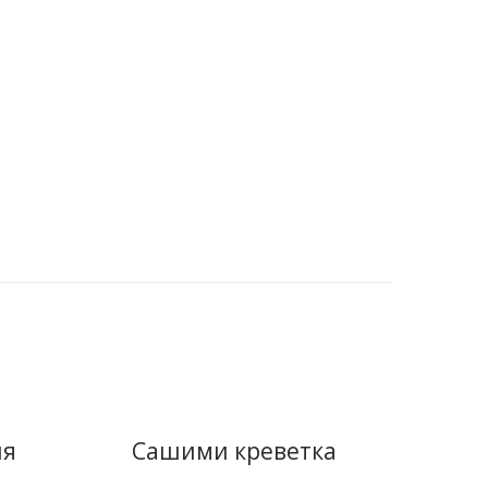
В корзину
Купить в 1
клик
ия
Сашими креветка