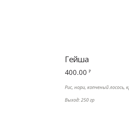
Гейша
400.00
Р
Рис, нори, копченый лосось, 
Выход: 250 гр
Купить в 1 кли