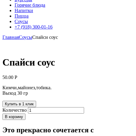
Горячие блюда
Напитки
Пицца
Соусы
+7 (918) 300-01-16
Главная
Соусы
Спайси соус
Спайси соус
50.00
Р
Кимчи,майонез,тобика.
Выход 30 гр
Купить в 1 клик
Количество
В корзину
Это прекрасно сочетается с