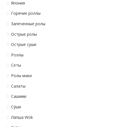
Япония
Горячие роллы
Запеченные ролы
Острые ролы
Острые суши
Роллы
Сеты
Ролы маки
Салаты
Сашими
Су́ши
Лапша Wok