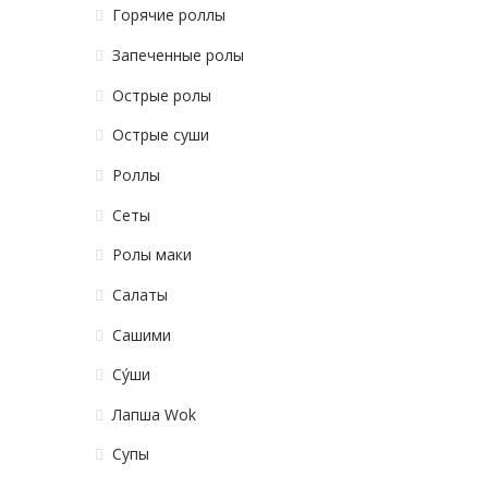
Горячие роллы
Запеченные ролы
Острые ролы
Острые суши
Роллы
Сеты
Ролы маки
Салаты
Сашими
Су́ши
Лапша Wok
Супы