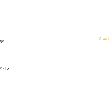
Стол з
да
01-16