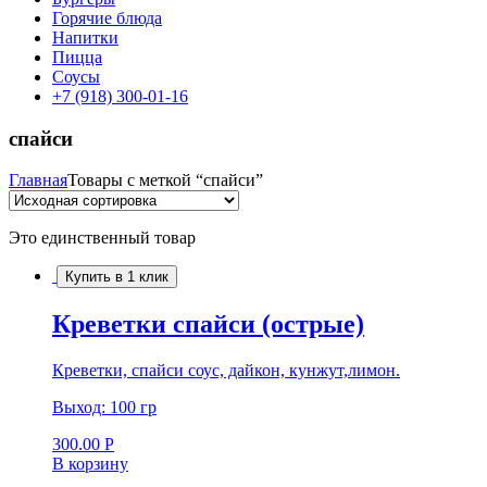
Горячие блюда
Напитки
Пицца
Соусы
+7 (918) 300-01-16
спайси
Главная
Товары с меткой “спайси”
Это единственный товар
Купить в 1 клик
Креветки спайси (острые)
Креветки, спайси соус, дайкон, кунжут,лимон.
Выход: 100 гр
300.00
Р
В корзину