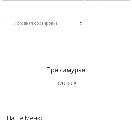
самурая”
Купить в 1 клик
Три самурая
370.00
Р
Наше Меню