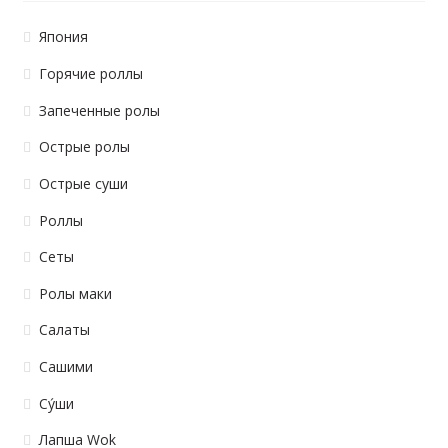
Япония
Горячие роллы
Запеченные ролы
Острые ролы
Острые суши
Роллы
Сеты
Ролы маки
Салаты
Сашими
Су́ши
Лапша Wok