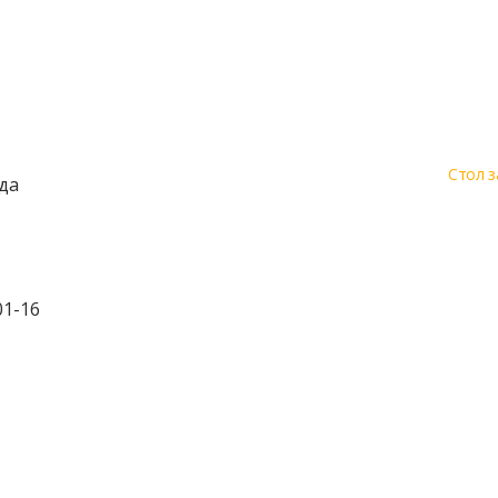
Стол з
да
01-16