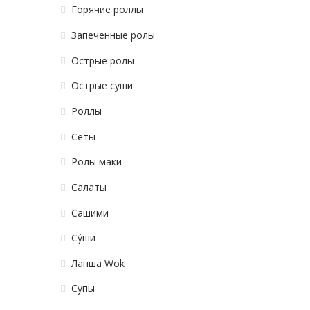
Горячие роллы
Запеченные ролы
Острые ролы
Острые суши
Роллы
Сеты
Ролы маки
Салаты
Сашими
Су́ши
Лапша Wok
Супы