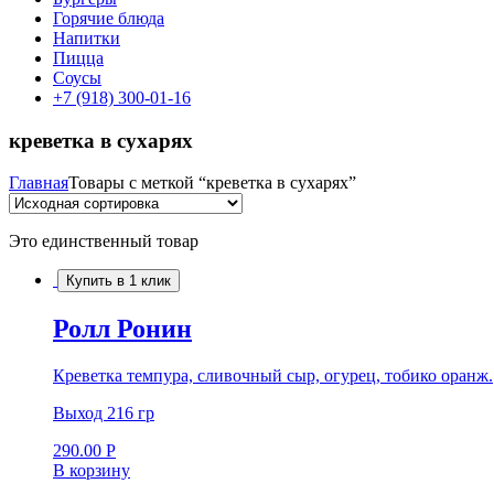
Горячие блюда
Напитки
Пицца
Соусы
+7 (918) 300-01-16
креветка в сухарях
Главная
Товары с меткой “креветка в сухарях”
Это единственный товар
Купить в 1 клик
Ролл Ронин
Креветка темпура, сливочный сыр, огурец, тобико оранж.
Выход 216 гр
290.00
Р
В корзину