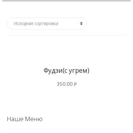
Купить в 1 клик
Фудзи(с угрем)
350.00
Р
Наше Меню