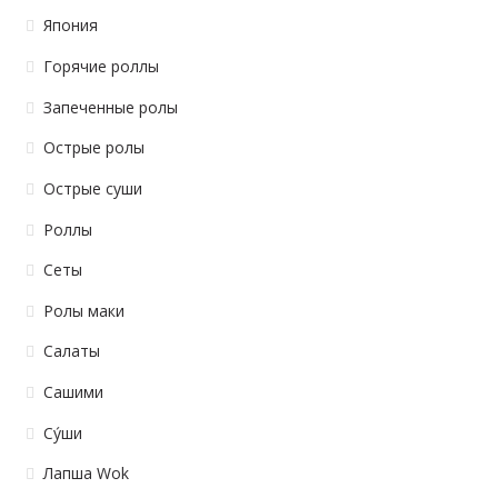
Япония
Горячие роллы
Запеченные ролы
Острые ролы
Острые суши
Роллы
Сеты
Ролы маки
Салаты
Сашими
Су́ши
Лапша Wok